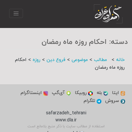
دسته:
احکام روزه ماه رمضان
>
>
>
>
>
خانه
مطالب
موضوعی
فروع دین
روزه
احکام
روزه ماه رمضان
ایتا
بله
روبیکا
آی‌گپ
اینستاگرام
سروش
تلگرام
safarzadeh_tehrani
www.dla.ir
استفاده از مطالب سایت با ذکر منبع بلامانع است