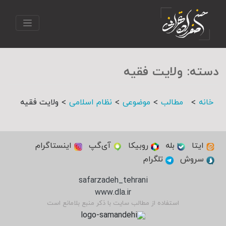
دسته:
ولایت فقیه
>
>
>
>
خانه
مطالب
موضوعی
نظام اسلامی
ولایت فقیه
ایتا
بله
روبیکا
آی‌گپ
اینستاگرام
سروش
تلگرام
safarzadeh_tehrani
www.dla.ir
استفاده از مطالب سایت با ذکر منبع بلامانع است