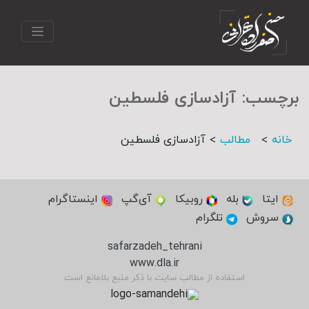
برچسب:
آزاد‌سازی فلسطین
>
>
خانه
مطالب
آزاد‌سازی فلسطین
ایتا
بله
روبیکا
آی‌گپ
اینستاگرام
سروش
تلگرام
safarzadeh_tehrani
www.dla.ir
استفاده از مطالب سایت با ذکر منبع بلامانع است