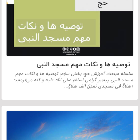
توصیه ها و نکات مهم مسجد النبی
سلسله مباحث آموزش حج: بخش سوّم: توصیه ها و نکات مهم
مسجد النبی پیامبر گرامی اسلام صلى الله عليه و آله می‌فرماید:
«صَلاةٌ فی مَسجِدی تَعدِلُ ألفَ صَلاةٍ…