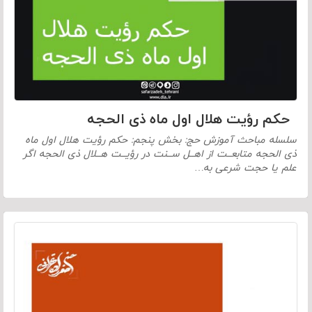
حکم رؤیت هلال اول ماه ذی الحجه
سلسله مباحث آموزش حج: بخش پنجم: حکم رؤیت هلال اول ماه
ذی الحجه متابعــت از اهــل ســنت در رؤیــت هــلال ذی الحجه اگر
علم یا حجت شرعی به…