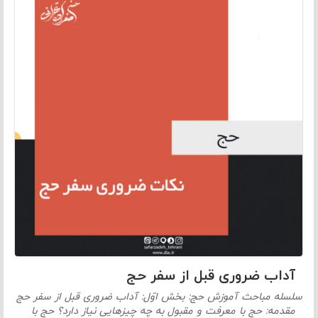
آداب ضروری قبل از سفر حج
سلسله مباحث آموزش حج: بخش اوّل: آداب ضروری قبل از سفر حج
مقدمه: حج با معرفت و مقبول به چه چیزهایی نیاز دارد؟ حج با