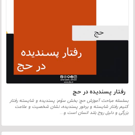
رفتار پسندیده در حج
بسلسله مباحث آموزش حج: بخش سوّم: پسندیده و شایسته رفتار
کنیم رفتار شایسته و برخور پسندیده، نشان شخصیت و علامت
بزرگی و دلیل روح بلند انسان است و…