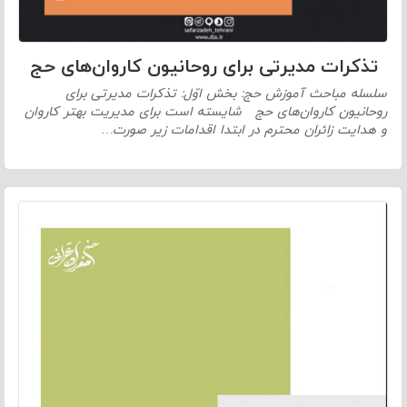
تذکرات مدیرتی برای روحانیون کاروان‌های حج
سلسله مباحث آموزش حج: بخش اوّل: تذکرات مدیرتی برای
روحانیون کاروان‌های حج شایسته است برای مدیریت بهتر کاروان
و هدایت زائران محترم در ابتدا اقدامات زیر صورت…