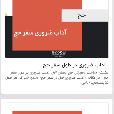
آداب ضروری در طول سفر حج
سلسله مباحث آموزش حج: بخش اوّل: آداب ضروری در طول سفر
حج در مقاله «آداب ضروری قبل از سفر حج» اشاره شد که هر عمل
شایسته‌ای، آدابی…