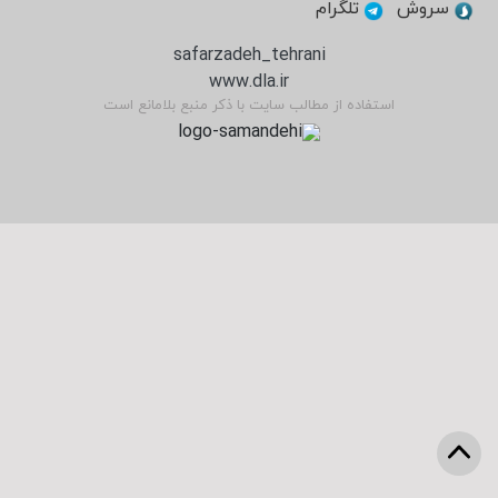
سروش
تلگرام
safarzadeh_tehrani
www.dla.ir
استفاده از مطالب سایت با ذکر منبع بلامانع است