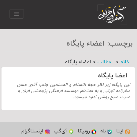
برچسب:
اعضاء پایگاه
>
>
خانه
مطالب
اعضاء پایگاه
اعضا پایگاه
این پایگاه زیر نظر حجه الاسلام و المسلمین جناب آقای حسن
صفرزاده تهرانی و به اهتمام موسسه فرهنگی پژوهشی قرآن و
عترت صبح روشن اداره میشود. …
ایتا
بله
روبیکا
آی‌گپ
اینستاگرام