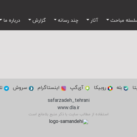
لسله مباحث
آثار
چند رسانه
گزارش
درباره ما
تا
بله
روبیکا
آی‌گپ
اینستاگرام
سروش
تل
safarzadeh_tehrani
www.dla.ir
استفاده از مطالب سایت با ذکر منبع بلامانع است