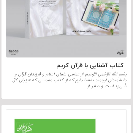
کتاب آشنایی با قرآن کریم
بِسْمِ اللهِ الرَّحْمنِ الرَّحِیم از تمامی علمای اعلام و فرزندان قرآن و
دانشمندان ارجمند تقاضا دارم که از کتاب مقدسی که «تِبْیان کلِّ
شَیءٍ» است و صادر از…