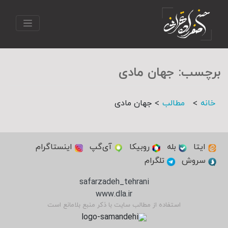
برچسب:
جهان مادی
>
>
خانه
مطالب
جهان مادی
ایتا
بله
روبیکا
آی‌گپ
اینستاگرام
سروش
تلگرام
safarzadeh_tehrani
www.dla.ir
استفاده از مطالب سایت با ذکر منبع بلامانع است