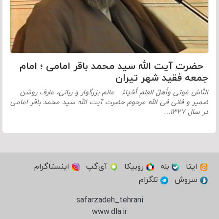
حضرت آیت الله سید محمد باقر امامی ؛ امام
جمعه فقید شهر تیران
النَّاسُ مَوتى وأَهلُ العِلمِ أَحْيَاءُ عالم بزرگوار و ربانی، عارف روشن
ضمیر و فانی فی الله مرحوم حضرت آیت الله سید محمد باقر امامی
در سال ۱۳۲۷…
ایتا
بله
روبیکا
آی‌گپ
اینستاگرام
سروش
تلگرام
safarzadeh_tehrani
www.dla.ir