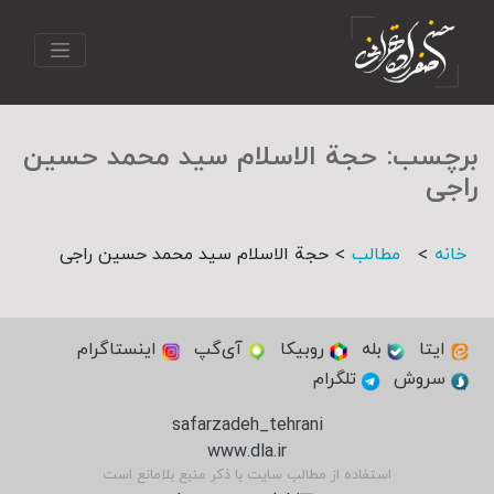
برچسب:
حجة الاسلام سید محمد حسین
راجی
>
>
خانه
مطالب
حجة الاسلام سید محمد حسین راجی
ایتا
بله
روبیکا
آی‌گپ
اینستاگرام
سروش
تلگرام
safarzadeh_tehrani
www.dla.ir
استفاده از مطالب سایت با ذکر منبع بلامانع است