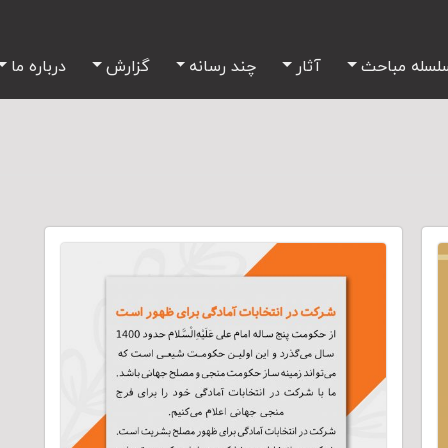
لسله مباحث
آثار
چند رسانه
گزارش
درباره ما