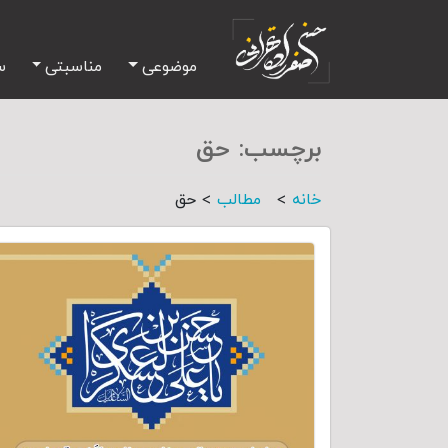
موضوعی
مناسبتی
س
برچسب:
حق
>
>
خانه
مطالب
حق