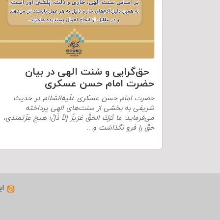
حق‌گرایی و سُنت الهی در بیان
حضرت امام حسن عسکری
حضرت امام حسن عسکری عَلَیهِ‌السَّلام در حدیث
شریفی به بخشی از سنت‌های الهی پرداخته
می‌فرماید: ما تَرَكَ الحَقَّ عَزیزٌ إلاّ ذَلَّ؛ هیچ عزّتمندى،
حقّ را فرو نگذاشت و…
ای