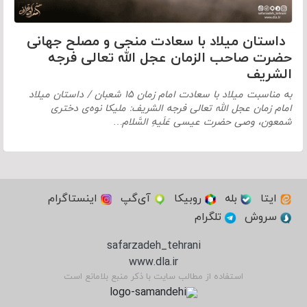
داستان میلاد با سعادت منجی و مصلح جهانی
حضرت صاحب الزمان عجل الله تعالی فرجه
الشریف
به مناسبت میلاد با سعادت امام زمان ۱۵ شعبان / داستان میلاد
امام زمان عجل الله تعالی فرجه الشریف: ملیكا نوه‌ی دختری
شمعون، وصی حضرت عیسی عَلَیهِ السَّلام…
ایتا
بله
روبیکا
آی‌گپ
اینستاگرام
سروش
تلگرام
safarzadeh_tehrani
www.dla.ir
استفاده از مطالب سایت با ذکر منبع بلامانع است