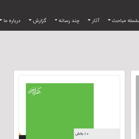
لسله مباحث
آثار
چند رسانه
گزارش
درباره ما