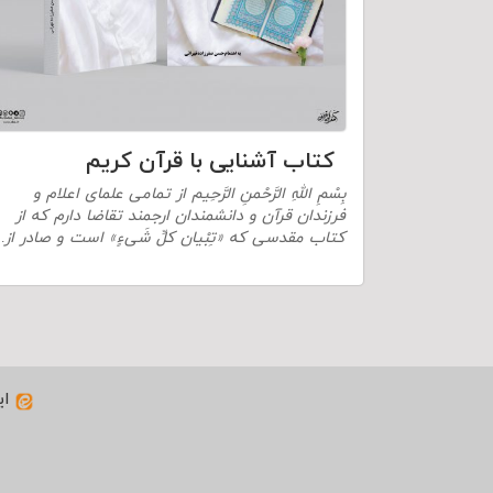
کتاب آشنایی با قرآن کریم
بِسْمِ اللهِ الرَّحْمنِ الرَّحِیم از تمامی علمای اعلام و
فرزندان قرآن و دانشمندان ارجمند تقاضا دارم که از
کتاب مقدسی که «تِبْیان کلِّ شَیءٍ» است و صادر از
ای