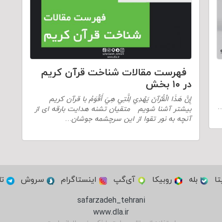
فهرست مقالات شناخت قرآن کریم
در ۱۰ بخش
إِنَّ هَذَا الْقُرْآنَ يَهْدِي لِلَّتِي هِيَ أَقْوَمُ با قرآن کریم
…
بیشتر آشنا شویم متقیان تشنه هدایت بارقه ای از
آنچه به نور تقوا از این سرچشمه جوشان…
تا
بله
روبیکا
آی‌گپ
اینستاگرام
سروش
تل
safarzadeh_tehrani
www.dla.ir