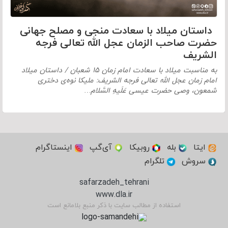
داستان میلاد با سعادت منجی و مصلح جهانی
حضرت صاحب الزمان عجل الله تعالی فرجه
الشریف
به مناسبت میلاد با سعادت امام زمان ۱۵ شعبان / داستان میلاد
امام زمان عجل الله تعالی فرجه الشریف: ملیكا نوه‌ی دختری
شمعون، وصی حضرت عیسی عَلَیهِ السَّلام…
ایتا
بله
روبیکا
آی‌گپ
اینستاگرام
سروش
تلگرام
safarzadeh_tehrani
www.dla.ir
استفاده از مطالب سایت با ذکر منبع بلامانع است