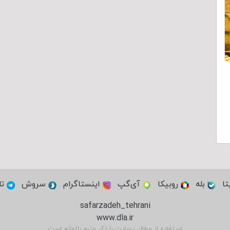
تا
بله
روبیکا
آی‌گپ
اینستاگرام
سروش
تل
safarzadeh_tehrani
www.dla.ir
استفاده از مطالب سایت با ذکر منبع بلامانع است