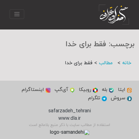
برچسب:
فقط برای خدا
>
>
خانه
مطالب
فقط برای خدا
ایتا
بله
روبیکا
آی‌گپ
اینستاگرام
سروش
تلگرام
safarzadeh_tehrani
www.dla.ir
استفاده از مطالب سایت با ذکر منبع بلامانع است