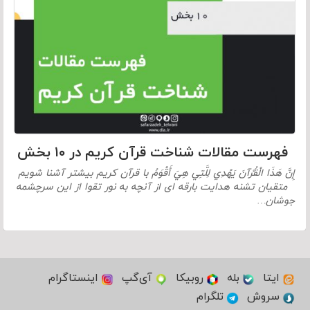
فهرست مقالات شناخت قرآن کریم در ۱۰ بخش
إِنَّ هَذَا الْقُرْآنَ يَهْدِي لِلَّتِي هِيَ أَقْوَمُ با قرآن کریم بیشتر آشنا شویم
متقیان تشنه هدایت بارقه ای از آنچه به نور تقوا از این سرچشمه
جوشان…
ایتا
بله
روبیکا
آی‌گپ
اینستاگرام
سروش
تلگرام