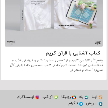
کتاب آشنایی با قرآن کریم
بِسْمِ اللهِ الرَّحْمنِ الرَّحِیم از تمامی علمای اعلام و فرزندان قرآن و
دانشمندان ارجمند تقاضا دارم که از کتاب مقدسی که «تِبْیان کلِّ
شَیءٍ» است و صادر از…
ایتا
بله
روبیکا
آی‌گپ
اینستاگرام
سروش
تلگرام