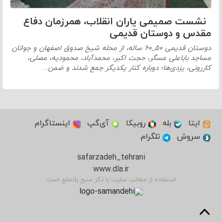
نشست صمیمی یاران انقلاب، همرزمان دفاع
مقدس و دوستان قدیمی
دوستان قدیمی ۵۰_۶۰ ساله، از محله شیخ صدوق اصفهان و جوانان
مساجد باباعلی عسگر، حجت اکبر، محمدآباد، محمودیه، مصلی،
کازرونی، یزدی‌ها؛ دوباره کنار یکدیگر جمع شدند و ضمن…
ایتا
بله
روبیکا
آی‌گپ
اینستاگرام
سروش
تلگرام
safarzadeh_tehrani
www.dla.ir
استفاده از مطالب سایت با ذکر منبع بلامانع است