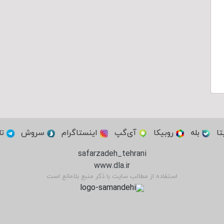
تا
بله
روبیکا
آی‌گپ
اینستاگرام
سروش
تل
safarzadeh_tehrani
www.dla.ir
استفاده از مطالب سایت با ذکر منبع بلامانع است