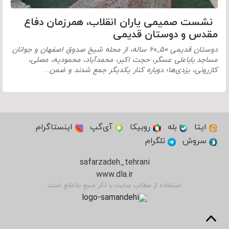
نشست صمیمی یاران انقلاب، همرزمان دفاع
مقدس و دوستان قدیمی
دوستان قدیمی ۵۰_۶۰ ساله، از محله شیخ صدوق اصفهان و جوانان
مساجد باباعلی عسگر، حجت اکبر، محمدآباد، محمودیه، مصلی،
کازرونی، یزدی‌ها؛ دوباره کنار یکدیگر جمع شدند و ضمن…
ایتا
بله
روبیکا
آی‌گپ
اینستاگرام
سروش
تلگرام
safarzadeh_tehrani
www.dla.ir
استفاده از مطالب سایت با ذکر منبع بلامانع است