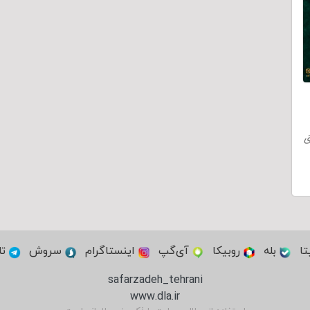
ق
تا
بله
روبیکا
آی‌گپ
اینستاگرام
سروش
تل
safarzadeh_tehrani
www.dla.ir