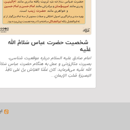
شخصیت حضرت عباس سَلامُ الله
عَلَیه
امام صادق علیه السلام درباره موقعیت شناسی،
بصیرت مثال‌زدنی و عمل به ‌هنگام حضرت عباس سَلام
الله عَلَیه می‌فرماید: كانَ عَمُّنَا العَبّاسُ بنُ عَلِی نافِذَ
البَصیرَةِ صُلبَ الإیمانِ…
ای