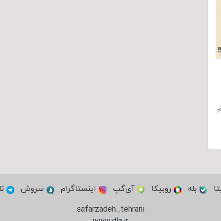
ُ
تا
بله
روبیکا
آی‌گپ
اینستاگرام
سروش
تل
safarzadeh_tehrani