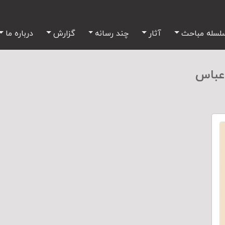
لسله مباحث
آثار
چند رسانه
گزارش
درباره ما
عباس