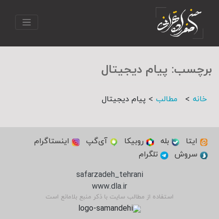
برچسب:
پیام دیجیتال
>
>
خانه
مطالب
پیام دیجیتال
ایتا
بله
روبیکا
آی‌گپ
اینستاگرام
سروش
تلگرام
safarzadeh_tehrani
www.dla.ir
استفاده از مطالب سایت با ذکر منبع بلامانع است