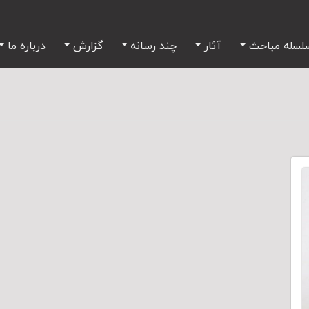
لسله مباحث
آثار
چند رسانه
گزارش
درباره ما