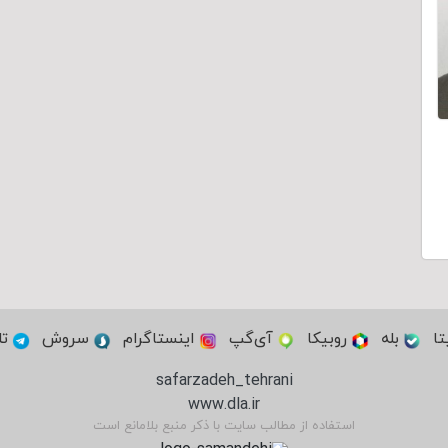
تا
بله
روبیکا
آی‌گپ
اینستاگرام
سروش
تل
safarzadeh_tehrani
www.dla.ir
استفاده از مطالب سایت با ذکر منبع بلامانع است