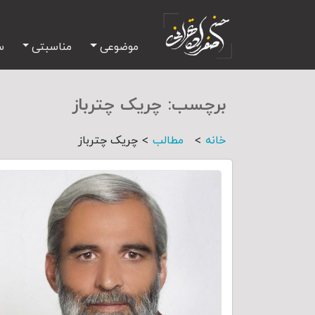
موضوعی
مناسبتی
س
برچسب:
چریک چترباز
>
>
خانه
مطالب
چریک چترباز