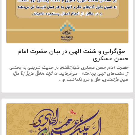
حق‌گرایی و سُنت الهی در بیان حضرت امام
حسن عسکری
حضرت امام حسن عسکری عَلَیهِ‌السَّلام در حدیث شریفی به بخشی
از سنت‌های الهی پرداخته می‌فرماید: ما تَرَكَ الحَقَّ عَزیزٌ إلاّ ذَلَّ؛
هیچ عزّتمندى، حقّ را فرو نگذاشت و…