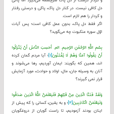
و کردار درست از دل پاک سرچشمه می‌گیرد اما پاکی
دل کافی نیست. در کنار دل پاک، پاکی و درستی رفتار
و کردار را هم لازم است.
اگر فقط دل پاک، بدون عمل کافی است؛ پس آیات
اوّل سوره عنکبوت چه می‌گوید؟
بِسْمِ اللَّهِ الرَّحْمَٰنِ الرَّحِيمِ. الم. أَحَسِبَ النَّاسُ أَنْ يُتْرَكُوا
أَنْ يَقُولُوا آمَنَّا وَهُمْ لَا يُفْتَنُونَ
[۱]
؛ آیا مردم گمان کرده
اند، همین که بگویند: ایمان آوردیم، رها می‌شوند و
آنان به وسیله جان، مال، اولاد و حوادث، مورد آزمایش
قرار نمی گیرند؟
وَلَقَدْ فَتَنَّا الَّذِينَ مِنْ قَبْلِهِمْ فَلَيَعْلَمَنَّ اللَّهُ الَّذِينَ صَدَقُوا
وَلَيَعْلَمَنَّ الْكَاذِبِينَ
[۲]
؛ و به يقين، كسانى را كه پيش از
اينان بودند آزموديم، تا راست گویان از دروغگويان