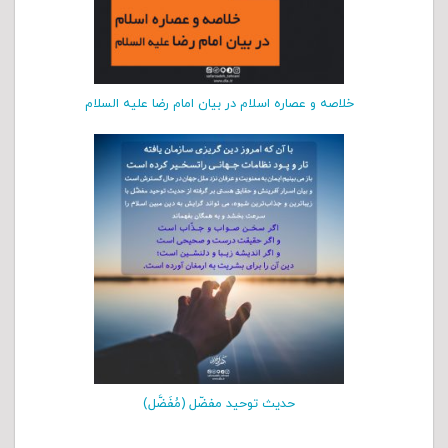
خلاصه و عصاره اسلام در بیان امام رضا علیه السلام
حدیث توحید مفضّل (مُفَضَّل)