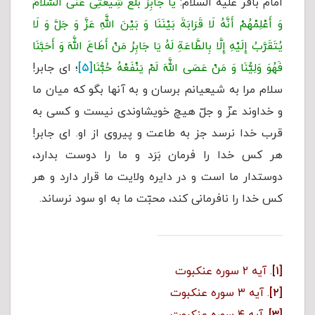
امام باقر علیه السلام:
یا جَابِرُ بَلِّغْ شِیعَتِی عَنِّی السَّلَامَ
وَ أَعْلِمْهُمْ أَنَّهُ لَا قَرَابَةَ بَیْنَنَا وَ بَیْنَ اللَّهِ عَزَّ وَ جَلَّ وَ لَا
یُتَقَرَّبُ إِلَیْهِ إِلَّا بِالطَّاعَةِ لَهُ یَا جَابِرُ مَنْ أَطَاعَ اللَّهَ وَ أَحَبَّنَا
فَهُوَ وَلِیُّنَا وَ مَنْ عَصَی اللَّهَ لَمْ یَنْفَعْهُ حُبُّنَا
[۵]
؛ اى جابر!
سلام مرا به شيعيانم برسان و به آنها بگو كه ميان ما
و خداوند عزّ و جلّ هيچ خويشاوندى نيست و كسى به
قرب خدا نرسد جز به طاعت و پیروی از او. اى جابر!
هر كس خدا را فرمان بَرَد و ما را دوست بدارد،
دوستدار ما است و در دایره ولایت ما قرار دارد و هر
كس خدا را نافرمانى كند، محبّت ما به او سود نرساند.
[۱]
. آیه ۲ سوره عنکبوت
[۲]
. آیه ۳ سوره عنکبوت