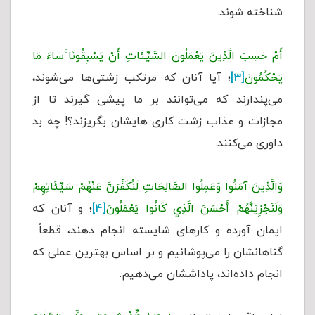
شناخته شوند.
أَمْ حَسِبَ الَّذِينَ يَعْمَلُونَ السَّيِّئَاتِ أَنْ يَسْبِقُونَا ۚسَاءَ مَا
يَحْكُمُونَ
[۳]
؛ آیا آنان که مرتکب زشتی‌ها می‌شوند،
می‌پندارند که می‌توانند بر ما پیشی گیرند تا از
مجازات و عذاب زشت کاری هایشان بگریزند؟! چه بد
داوری می‌کنند.
وَالَّذِينَ آمَنُوا وَعَمِلُوا الصَّالِحَاتِ لَنُكَفِّرَنَّ عَنْهُمْ سَيِّئَاتِهِمْ
وَلَنَجْزِيَنَّهُمْ أَحْسَنَ الَّذِي كَانُوا يَعْمَلُونَ
[۴]
؛ و آنان که
ایمان آورده و کارهای شایسته انجام دهند، قطعاً
گناهانشان را می‌پوشانیم و بر اساس بهترین عملی که
انجام داده‌اند، پاداششان می‌دهیم.