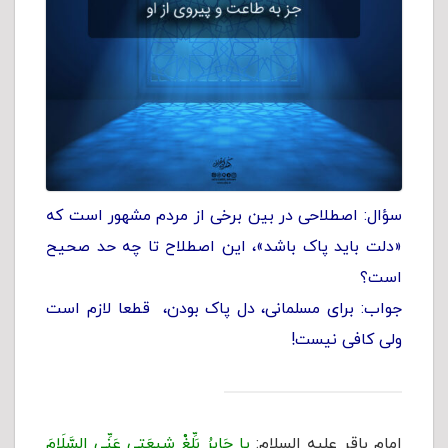
سؤال: اصطلاحی در بین برخی از مردم مشهور است که
«دلت باید پاک باشد»، این اصطلاح تا چه حد صحیح
است؟
جواب: برای مسلمانی، دل پاک بودن، قطعا لازم است
ولی کافی نیست!
امام باقر علیه السلام:
یا جَابِرُ بَلِّغْ شِیعَتِی عَنِّی السَّلَامَ