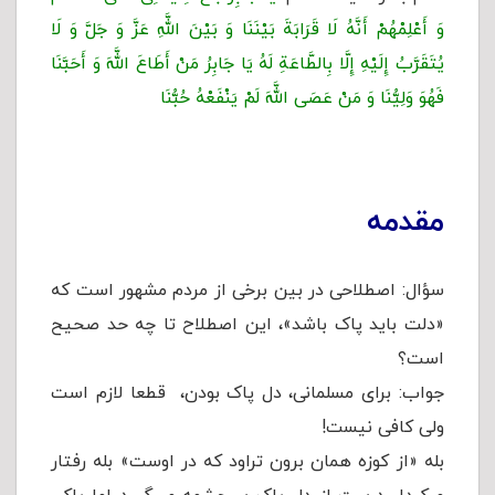
وَ أَعْلِمْهُمْ أَنَّهُ لَا قَرَابَةَ بَیْنَنَا وَ بَیْنَ اللَّهِ عَزَّ وَ جَلَّ وَ لَا
یُتَقَرَّبُ إِلَیْهِ إِلَّا بِالطَّاعَةِ لَهُ یَا جَابِرُ مَنْ أَطَاعَ اللَّهَ وَ أَحَبَّنَا
فَهُوَ وَلِیُّنَا وَ مَنْ عَصَی اللَّهَ لَمْ یَنْفَعْهُ حُبُّنَا
مقدمه
سؤال: اصطلاحی در بین برخی از مردم مشهور است که
«دلت باید پاک باشد»، این اصطلاح تا چه حد صحیح
است؟
جواب: برای مسلمانی، دل پاک بودن، قطعا لازم است
ولی کافی نیست!
بله «از کوزه همان برون تراود که در اوست» بله رفتار