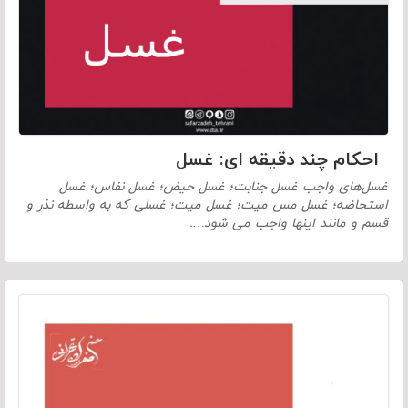
احکام چند دقیقه ای: غسل
غسل‌های واجب غسل جنابت؛ غسل حيض؛ غسل نفاس؛ غسل
استحاضه؛ غسل مس ميت؛ غسل ميت؛ غسلی که به واسطه نذر و
قسم و مانند اينها واجب می شود….