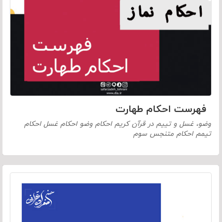
فهرست احکام طهارت
وضو، غسل و تییم در قرآن کریم احکام وضو احکام غسل احکام
تیمم احکام متنجس سوم