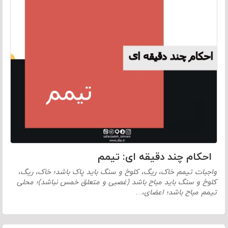
احکام چند دقیقه ای: تیمم
واجبات تیمم خاک، ريگ، کلوخ و سنگ باید پاک باشد؛ خاک، ريگ،
کلوخ و سنگ باید مباح باشد (غصبی و متعلق خمس نباشد)؛ محلی
تیمم مباح باشد؛ اعضای،…