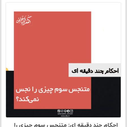
احکام چند دقیقه ای: متنجس سوم چیزی را