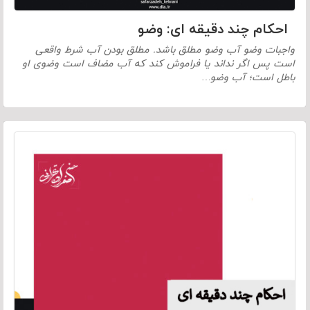
احکام چند دقیقه ای: وضو
واجبات وضو آب وضو مطلق باشد. مطلق بودن آب شرط واقعی
است پس اگر نداند یا فراموش کند که آب مضاف است وضوی او
باطل است؛ آب وضو…