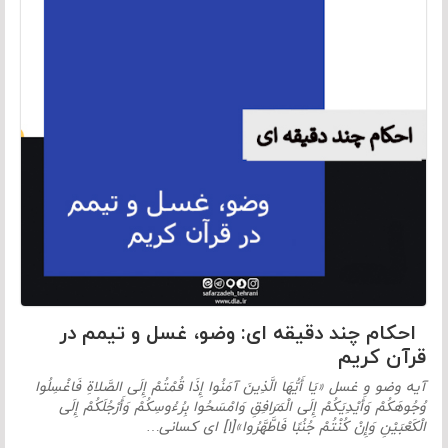
احکام چند دقیقه ای: وضو، غسل و تیمم در
قرآن کریم
آیه وضو و غسل «يَا أَيُّهَا الَّذِينَ آمَنُوا إِذَا قُمْتُمْ إِلَى الصَّلاةِ فَاغْسِلُوا
وُجُوهَكُمْ وَأَيْدِيَكُمْ إِلَى الْمَرَافِقِ وَامْسَحُوا بِرُءُوسِكُمْ وَأَرْجُلَكُمْ إِلَى
الْكَعْبَيْنِ وَإِنْ كُنْتُمْ جُنُبًا فَاطَّهَّرُوا»[۱] ای کسانی…