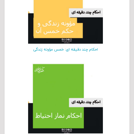
احکام چند دقیقه ای: خمس مؤونه زندگی