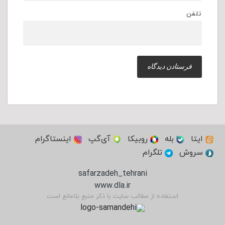
تلفن
ایتا
بله
روبیکا
آی‌گپ
اینستاگرام
سروش
تلگرام
safarzadeh_tehrani
www.dla.ir
استفاده از مطالب سایت با ذکر منبع بلامانع است