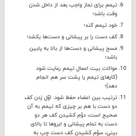
تیمم برای نماز واجب بعد از داخل شدن
وقت باشد؛
خود تیمم کند؛
کف دست را بر پیشانی و دست‌ها بکشد؛
مسح پیشانی و دست‌ها از بالا به پایین
باشد؛
موالات بیت اعمال تیمم رعایت شود
(کارهای تیمم را پشت سر هم انجام
دهد)؛
ترتیب بین اعضاء حفظ شود: اوّل زدن كف
دو دست با هم بر چيزی كه تيمم به آن
صحيح است، دوّم كشيدن كف هر دو
دست به تمام پيشانی و ابروها تا بالای
بينی، سوّم كشيدن كف دست چپ به