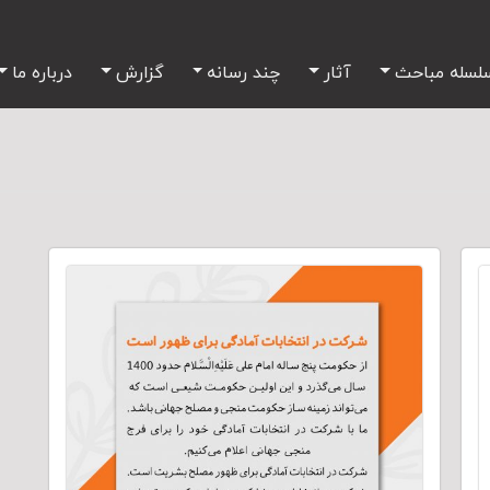
لسله مباحث
آثار
چند رسانه
گزارش
درباره ما