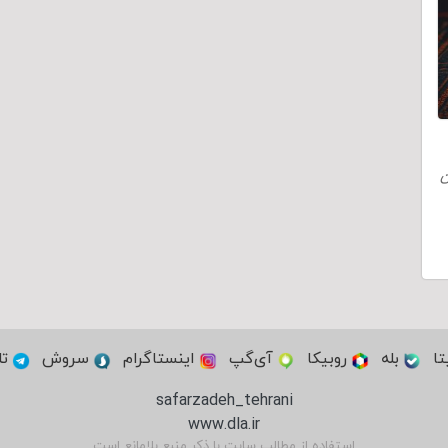
ن
تا
بله
روبیکا
آی‌گپ
اینستاگرام
سروش
تل
safarzadeh_tehrani
www.dla.ir
استفاده از مطالب سایت با ذکر منبع بلامانع است