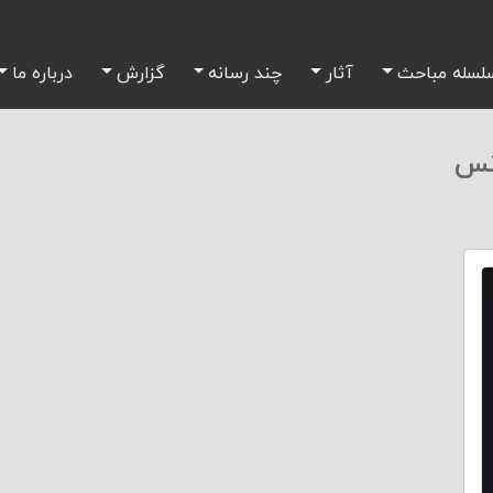
لسله مباحث
آثار
چند رسانه
گزارش
درباره ما
انس