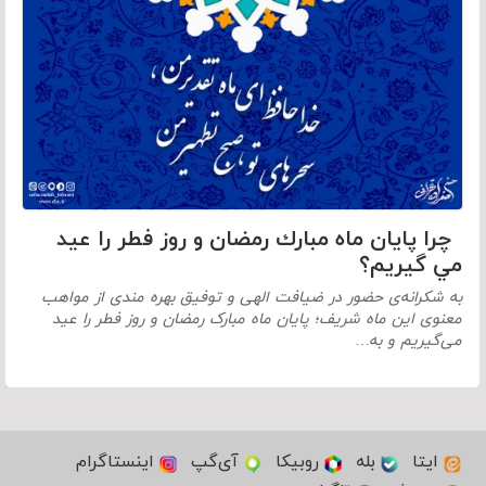
چرا پايان ماه مبارك رمضان و روز فطر را عيد
مي گيريم؟
به شکرانه‌ی حضور در ضیافت الهی و توفیق بهره مندی از مواهب
معنوی این ماه شریف؛ پایان ماه مبارک رمضان و روز فطر را عید
می‌گیریم و به…
ایتا
بله
روبیکا
آی‌گپ
اینستاگرام