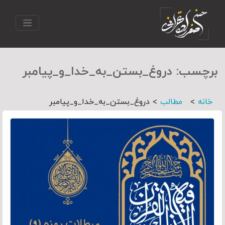
برچسب:
دروغ_بستن_به_خدا_و_پیامبر
>
>
خانه
مطالب
دروغ_بستن_به_خدا_و_پیامبر