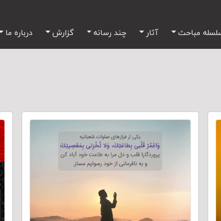
لسله مباحث
آثار
چند رسانه
گزارش
درباره ما