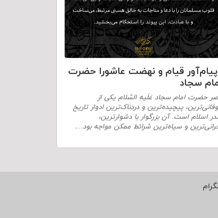
پیام‌آور قیام و نهضت عاشورا حضرت
مام سجاد
ر حضرت امام سجاد عَلَیهِ السَّلام یکى‌ از
فانى‌ترین، پیچیده‌ترین و دردناک‌ترین ادوار تاریخ‌
ر اسلام است. آن بزرگوار با دشوارترین،
رانی‌ترین و سیاه‌ترین شرائط ممکن مواجه بود….
گرام