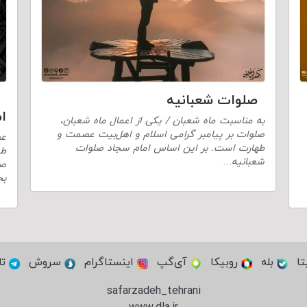
صلوات شعبانیه
ا
به مناسبت ماه شعبان / یکی از اعمال ماه شعبان،
صلوات بر پیامبر گرامی اسلام و اهل‌بیت عصمت و
عص
طهارت است. بر این اساس امام سجاد صلوات
طو
شعبانیه…
صد
بح
تا
بله
روبیکا
آی‌گپ
اینستاگرام
سروش
تل
safarzadeh_tehrani