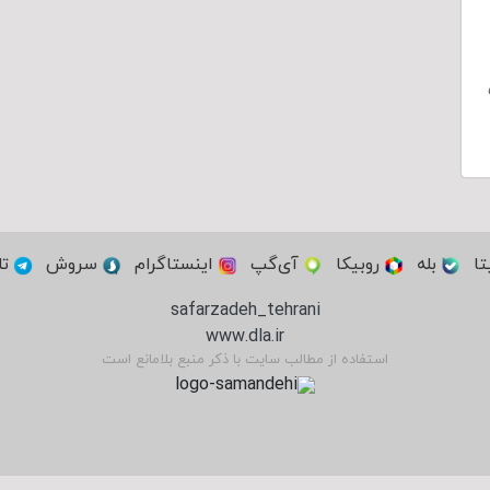
تا
بله
روبیکا
آی‌گپ
اینستاگرام
سروش
تل
safarzadeh_tehrani
www.dla.ir
استفاده از مطالب سایت با ذکر منبع بلامانع است