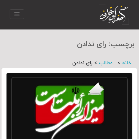
برچسب:
رای ندادن
>
>
خانه
مطالب
رای ندادن