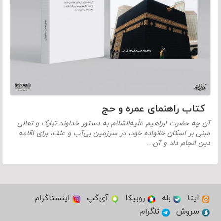
کتاب راهنمای عمره و حج
آن چه حضرت ابراهیم عَلَیهِ‌السَّلام به دستور خداوند تبارک و تعالی
مبنی بر اسکان خانواده خود، در سرزمین بی‌آب و علف، برای اقامه
دین انجام داد و آن…
ایتا
بله
روبیکا
آی‌گپ
اینستاگرام
سروش
تلگرام