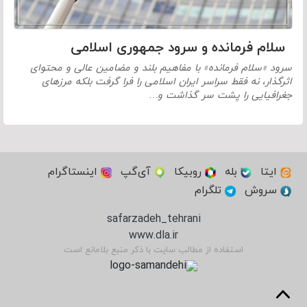
سلام فرمانده و سرود جمهوری اسلامی
سرود «سلام فرمانده» با مفاهیم بلند و مضامین عالی و محتوای
اثرگذار، نه فقط سراسر ایران اسلامی را فرا گرفت بلکه مرزهای
جغرافیایی را پشت سر گذاشت و…
ایتا
بله
روبیکا
آی‌گپ
اینستاگرام
سروش
تلگرام
safarzadeh_tehrani
www.dla.ir
استفاده از مطالب سایت با ذکر منبع بلامانع است