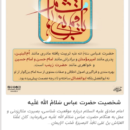
شخصیت حضرت عباس سَلامُ الله عَلَیه
امام صادق علیه السلام درباره موقعیت شناسی، بصیرت مثال‌زدنی و
عمل به ‌هنگام حضرت عباس سَلامُ الله عَلَیه می‌فرماید: كانَ عَمُّنَا
العَبّاسُ بنُ عَلِی نافِذَ البَصیرَةِ صُلبَ الإیمانِ…