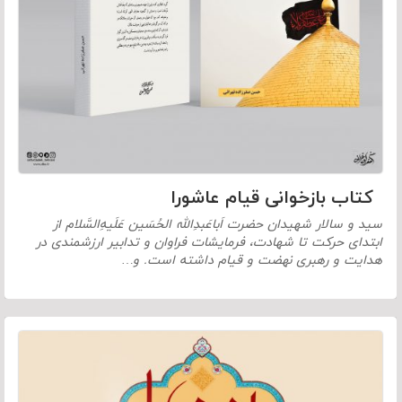
کتاب بازخوانی قیام عاشورا
سید و سالار شهیدان حضرت اَباعَبدِالله الحُسَین عَلَیهِ‌السَّلام از
ابتدای حرکت تا شهادت، فرمایشات فراوان و تدابیر ارزشمندی در
هدایت و رهبری نهضت و قیام داشته است. و…