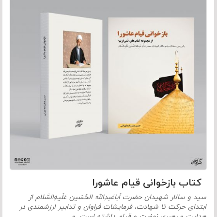
کتاب بازخوانی قیام عاشورا
سید و سالار شهیدان حضرت اَباعَبدِالله الحُسَین عَلَیهِ‌السَّلام از
ابتدای حرکت تا شهادت، فرمایشات فراوان و تدابیر ارزشمندی در
هدایت و رهبری نهضت و قیام داشته است. و…