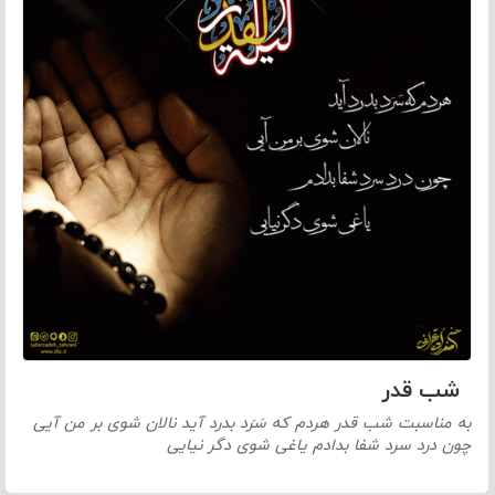
شب قدر
به مناسبت شب قدر هردم که سَرَد بدرد آید نالان شوی بر من آیی
چون درد سرد شفا بدادم یاغی شوی دگر نیایی