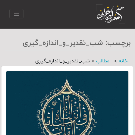
برچسب:
شب_تقدیر_و_اندازه_گیری
>
>
خانه
مطالب
شب_تقدیر_و_اندازه_گیری