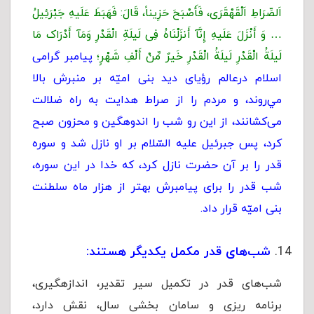
اَلصِّرَاطِ اَلْقَهْقَرَى، فَأَصْبَحَ حَزِیناً، قَالَ: فَهَبَطَ عَلَیهِ جَبْرَئِیلُ
… وَ أَنْزَلَ عَلَیهِ إِنَّآ أَنزَلْنَاهُ فِى لَیلَةِ الْقَدْرِ وَمَآ أَدْرَاک مَا
لَیلَةُ الْقَدْرِ لَیلَةُ الْقَدْرِ خَیرٌ مِّنْ أَلْفِ شَهْرٍ؛
پیامبر گرامی
اسلام درعالم رؤياى دید بنى اميّه بر منبرش بالا
مي‌روند، و مردم را از صراط‍‌ هدايت به راه ضلالت
می‌کشانند، از اين رو شب را اندوهگين و محزون صبح
كرد، پس جبرئيل عليه السّلام بر او نازل شد و سوره
قدر را بر آن حضرت نازل كرد، كه خدا در اين سوره،
شب قدر را براى پيامبرش بهتر از هزار ماه سلطنت
بنى اميّه قرار داد.
شب‌های قدر مکمل یکدیگر هستند:
شب‌های قدر در تکمیل سیر تقدیر، اندازه‏گیرى،
برنامه ریزى و سامان بخشی سال، نقش دارد،