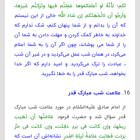
لَکم؛ لِأَنَّهُ لَو أعلَمَکموها عَمِلتُم فیها وتَرَکتُم غَیرَها،
وَأرجُو أن لاتُخطِئَکم إن شاءَ اللَّه؛
خالى از این نیستم
که آن را بدانم و از شما پنهان کنم، شک ندارم که
خداوند به خاطر کمک کردن و مهلت دادن به شما آن
را از شما مى پوشاند، چون اگر آن را به شما اعلام
مى‌کرد، در همان شب عمل مى‌کردید و در غیر آن شب
، عبادت را ترک مى‌کردید. و امید دارم که اگر خدا
بخواهد، شب مبارک قدر را به خطا نگیرید.
علامت شب مبارک قدر
از امام صادق عَلَیه‌السَّلام در مورد علامت شب مبارک
قدر سؤال شد و حضرت فرمود:
عَلامَتُها أن تَطیبَ
ریحُها، وإن کانَت فی بَردٍ دَفِئَت، وإن کانَت فی حَرٍّ
بَرَدَت فَطابَت عَلامَةُ لَیلَةِ القَدرِ:
نشانه‌اش آن است که