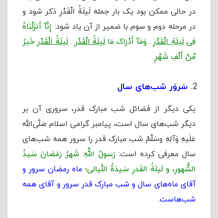
در حالی ممکن بود یک بار جمله لَیلَةُ الْقَدْرِ ذکر شود و
در مرحله دوم و سوم با ضمیر از آن یاد شود:
إِنَّآ أَنزَلْنَاهُ
فِى
لَیلَةِ الْقَدْرِ
. وَمَآ أَدْرَاک مَا
لَیلَةُ الْقَدْرِ
.
لَیلَةُ الْقَدْرِ
خَیرٌ
مِّنْ أَلْفِ شَهْرٍ.
سَروَر شب‌های سال
یکی دیگر از فضائل شب مبارک قدر، سروری آن بر
دیگر شب‌های سال است، پیامبر گرامی اسلام صَلَّى‌الله
عَلَیهِ وَآلِهِ وسَلَّمْ شب مبارک قدر را سرور همه شب‌های
سال معرفی کرده است:
رَسولُ اللَّهِ: شَهرُ رَمَضانَ سَیدُ
الشُّهورِ، و لَیلَةُ القَدرِ سَیدَةُ اللَّیالى؛
ماه رمضان سرور و
آقای ماه‌‌های سال و شب مبارک قدر سرور و آقای همه
شب‌هاست.