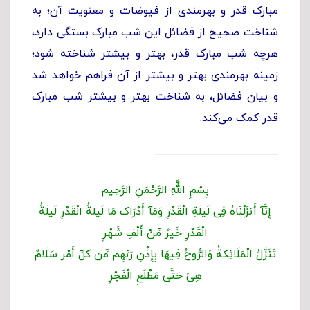
مبارک قدر و بهرمندی از فیوضات و معنویت آن؛ به
شناخت صحیح از فضائل این شب مبارک بستگی دارد،
هرچه شب مبارک قدر، بهتر و بیشتر شناخته شود؛
زمینه بهرمندی بهتر و بیشتر از آن فراهم خواهد شد
و بیان فضائل، به شناخت بهتر و بیشتر شب مبارک
قدر کمک می‌کند.
بِسْمِ اللَّهِ الرَّحْمَنِ الرَّحِیم
إِنَّآ أَنزَلْنَاهُ فِى لَیلَةِ الْقَدْرِ وَمَآ أَدْرَاک مَا لَیلَةُ الْقَدْرِ لَیلَةُ
الْقَدْرِ خَیرٌ مِّنْ أَلْفِ شَهْرٍ
تَنَزَّلُ الْمَلَائِکةُ وَالرُّوحُ فِیهَا بِإِذْنِ رَبِّهِم مِّن کلِّ أَمْر سَلَامٌ
هِىَ حَتَّى‏ مَطْلَعِ الْفَجْرِ