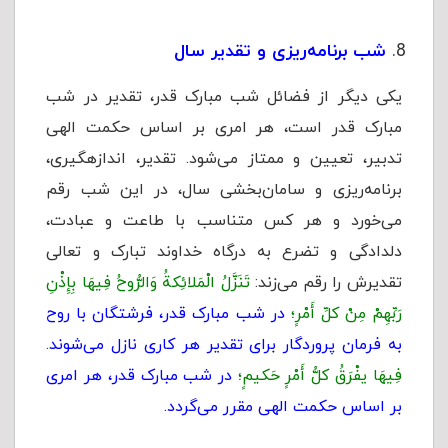
شب برنامه‌ریزی و تقدیر سال
یکی دیگر از فضائل شب مبارک قدر، تقدیر در شب
مبارک قدر است، هر امری بر اساس حکمت الهی
تدبیر، تعیین و ممتاز می‌شود. تقدیر، اندازه‏گیرى،
برنامه‌ریزى و سامان‌بخشی سال، در این شب رقم
می‌خورد و هر کس متناسب با طاعت و عبادت،
دلدادگی و تضرع به درگاه خداوند تبارک و تعالی
تقدیرش را رقم می‌زند:
تَنَزَّلُ الْمَلائِکةُ وَالرُّوحُ فِیهَا بِإِذْنِ
رَبِّهِمْ مِنْ کلِّ أَمْرٍ؛
در شب مبارک قدر، فرشتگان با روح
به فرمان پروردگار براى تقدیر هر کارى نازل می‌شوند
.
فِیهَا یفْرَقُ کلُّ أَمْرٍ حَکیمٍ؛
در شب مبارک قدر، هر امری
بر اساس حکمت الهی مقرر می‌گردد.