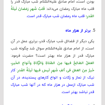
بودن است، امام صادق عَلَیه‌السَّلام شب مبارک قدر را
قلب ماه مبارک رمضان می‌داند:
قَلبُ شَهرِ رَمَضانَ لَیلَةُ
القَدرِ؛
قلب ماه رمضان شب مبارک قدر است.
برتر از هزار ماه
یکی دیگر از فضائل شب مبارک قدر، برتری عمل در آن
است، از امام صادق عَلَیه‌السَّلام سوال شد چگونه شب
مبارک قدر از هزار ماه بهتر است؟ حضرت فرمود:
العَمَلُ الصّالِحُ فیها مِنَ الصَّلاةِ وَالزَّکاةِ وأنواعِ الخَیرِ،
خَیرٌ مِنَ العَمَلِ فی ألفِ شَهرٍ لَیسَ فیها لَیلَةُ القَدرِ:
کار
نیک از نماز و زکات و انواع کارهاى پسندیده، در آن
شب مبارک ازعمل در هزار ماه که در آنها شب مبارک
قدر نباشد بهتر است.