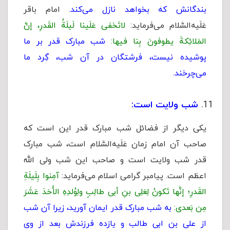
بندگانش که بخواهد نازل مى‌کند.
امام باقر
عَلَیه‌السَّلام می‌فرماید:
لاتَخفى‏ عَلَینا لَیلَةُ القَدرِ، إنَّ
المَلائِکةَ یطوفونَ بِنا فیها:
شب مبارک قدر بر ما
پوشیده نیست، فرشتگان در آن شب، گِرد ما
می‌چرخند.
شب ولایت است:
یکی دیگر از فضائل شب مبارک قدر این است که
صاحب آن امام زمان عَلَیه‌السَّلام است، شب مبارک
قدر شب ولایت است و صاحب این شب ولی الله
اعظم است. پیامبر گرامی اسلام می‌فرماید:
آمِنوا بِلَیلَةِ
القَدرِ؛ إنَّها تَکونُ لِعَلِی بنِ أبی طالِبٍ ولِوُلدِهِ الأَحَدَ عَشَرَ
مِن بَعدی:
به شب مبارک قدر ایمان آورید، زیرا آن شب
از على‏ بن ابى طالب و یازده فرزندش بعد از وى