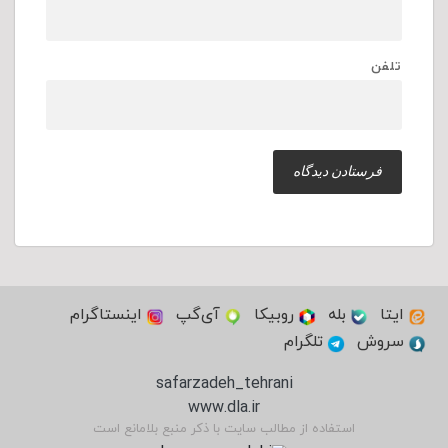
تلفن
ایتا
بله
روبیکا
آی‌گپ
اینستاگرام
سروش
تلگرام
safarzadeh_tehrani
www.dla.ir
استفاده از مطالب سایت با ذکر منبع بلامانع است