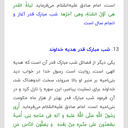
است، امام صادق عَلَیه‌السَّلام می‌فرماید:
لَیلَةُ القَدرِ
هِی أوَّلُ السَّنَةِ، وهِی آخِرُها:
شب مبارک قدر آغاز و
انجام سال است.
شب مبارک قدر هدیه خداوند
یکی دیگر از فضائل شب مبارک قدر آن است که هدیه
الهی است، روایت است رسول خدا در خواب دید
بنى‌امیه بر منبر او بالا مى‏روند، سخت اندوهناک شد،
خداوند براى تسلیت پیامبر، این سوره را نازل کرد و در
آن فرمود شب مبارک قدر بهتر از هزار ماه حکومت
بنى‌امیه است. امام صادق عَلَیه‌السَّلام می‌فرماید:
أُرِی
رَسُولُ اَللَّهِ صَلَّى اَللَّهُ عَلَیهِ وَ آلِهِ فِی مَنَامِهِ بَنِی أُمَیةَ
یصْعَدُونَ عَلَى مِنْبَرِهِ مِنْ بَعْدِهِ وَ یضِلُّونَ اَلنَّاسَ عَنِ