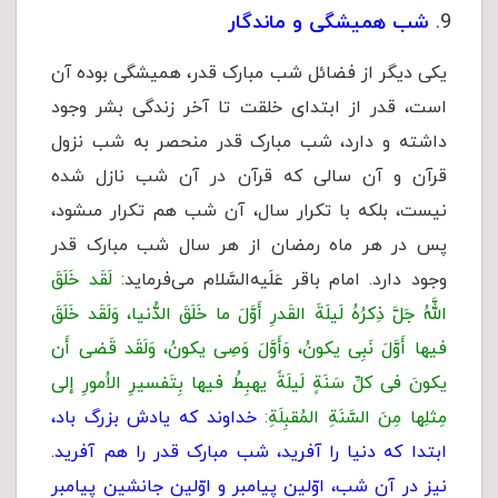
شب همیشگی و ماندگار
یکی دیگر از فضائل شب مبارک قدر، همیشگی بوده آن
است، قدر از ابتدای خلقت تا آخر زندگی بشر وجود
داشته و دارد، شب مبارک قدر منحصر به شب نزول
قرآن و آن سالى که قرآن در آن شب نازل شده
نیست، بلکه با تکرار سال، آن شب هم تکرار مى‏شود،
پس در هر ماه رمضان از هر سال شب مبارک قدر
وجود دارد. امام باقر عَلَیه‌السَّلام می‌فرماید:
لَقَد خَلَقَ
اللَّهُ جَلَّ ذِکرُهُ لَیلَةَ القَدرِ أَوَّلَ ما خَلَقَ الدُّنیا، وَلَقَد خَلَقَ
فیها أَوَّلَ نَبِی یکونُ، وَأَوَّلَ وَصِی یکونُ، وَلَقَد قَضى‏ أَن
یکونَ فی کلِّ سَنَةٍ لَیلَةً یهبِطُ فیها بِتَفسیرِ الاُمورِ إلى‏
مِثلِها مِنَ السَّنَةِ المُقبِلَةِ:
خداوند که یادش بزرگ باد،
ابتدا که دنیا را آفرید، شب مبارک قدر را هم آفرید.
نیز در آن شب، اوّلین پیامبر و اوّلین جانشین پیامبر