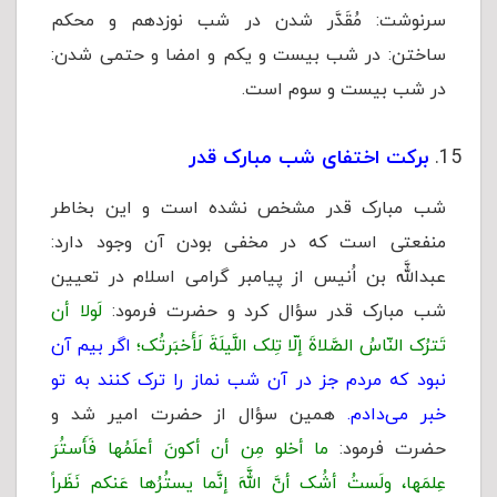
سرنوشت: مُقَدَّر شدن در شب نوزدهم و محکم
ساختن: در شب بیست و یکم و امضا و حتمى شدن:
در شب بیست و سوم است.
برکت اختفای شب مبارک قدر
شب مبارک قدر مشخص نشده است و این بخاطر
منفعتی است که در مخفی بودن آن وجود دارد:
عبداللَّه بن اُنیس از پیامبر گرامی اسلام در تعیین
شب مبارک قدر سؤال کرد و حضرت فرمود:
لَولا أن
تَترُک النّاسُ الصَّلاةَ إلّا تِلک اللَّیلَةَ لَأَخبَرتُک؛
اگر بیم آن
نبود که مردم جز در آن شب نماز را ترک کنند به تو
خبر می‌دادم.
همین سؤال از حضرت امیر شد و
حضرت فرمود:
ما أخلو مِن أن أکونَ أعلَمُها فَأَستُرَ
عِلمَها، ولَستُ أشُک أنَّ اللَّهَ إنَّما یستُرُها عَنکم نَظَراً