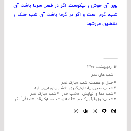
بوى آن خوش و نیکوست. اگر در فصل سرما باشد، آن
شب، گرم است و اگر در گرما باشد، آن شب خنک و
دلنشین مى‌شود.
۱۳ اردیبهشت ۱۴۰۰
In
شب های قدر
جلال_و_عظمت_شب_مبارک_قدر
شب_تقدیر_و_اندازه_گیری
شب_توبه_و_انابه
شب_دعا_و_نیایش
شب_قدر
شب_مبارک_قدر
شب_نزول-قرآن_کریم
فضائل-شب-مبارک_قدر
لَیلَةُ_الْقَدْرِ