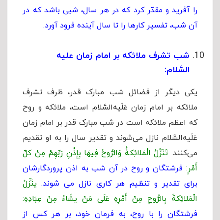
را آفرید و مقدّر کرد که در هر سال، شبى باشد که در
آن شب، تفسیر کارها را تا سال آینده فرود آورد.
شب تشرف ملائکه بر امام زمان علیه
السَّلام:
یکی دیگر از فضائل شب مبارک قدر، ظرف تشرف
ملائکه بر امام زمان عَلَیه‌السَّلام است، ملائکه و روح
که اعظم ملائکه است در شب مبارک قدر بر امام زمان
عَلَیه‌السَّلام نازل می‌شوند و تقدیر سال را به او تقدیم
می‌کنند.
تَنَزَّلُ الْمَلائِکةُ وَالرُّوحُ فِیهَا بِإِذْنِ رَبِّهِمْ مِنْ کلِّ
أَمْرٍ:
فرشتگان و روح در آن شب به اذن پروردگارشان
برای تقدیر و تنظیم هر کاری نازل می شوند.
ینَزِّلُ
الْمَلائِکةَ بِالرُّوحِ مِنْ أَمْرِهِ عَلَى مَنْ یشَاءُ مِنْ عِبَادِهِ:
فرشتگان را با روح، به فرمان خود، بر هر کس از