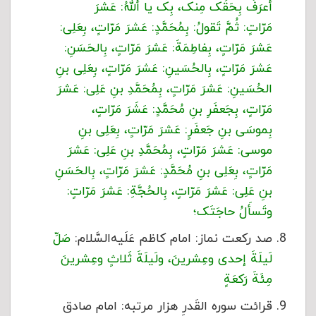
أعرَفُ بِحَقِّک مِنک، بِک یا أللَّهُ: عَشرَ
مَرّاتٍ: ثُمَّ تَقولُ: بِمُحَمَّدٍ: عَشرَ مَرّاتٍ، بِعَلِی:
عَشرَ مَرّاتٍ، بِفاطِمَةَ: عَشرَ مَرّاتٍ، بِالحَسَنِ:
عَشرَ مَرّاتٍ، بِالحُسَینِ: عَشرَ مَرّاتٍ، بِعَلِی بنِ
الحُسَینِ: عَشرَ مَرّاتٍ، بِمُحَمَّدِ بنِ عَلِی: عَشرَ
مَرّاتٍ، بِجَعفَرِ بنِ مُحَمَّدٍ: عَشَرَ مَرّاتٍ،
بِموسَى بنِ جَعفَرٍ: عَشرَ مَرّاتٍ، بِعَلِی بنِ
موسى‏: عَشرَ مَرّاتٍ، بِمُحَمَّدِ بنِ عَلِی: عَشرَ
مَرّاتٍ، بِعَلِی بنِ مُحَمَّدٍ: عَشرَ مَرّاتٍ، بِالحَسَنِ
بنِ عَلِی: عَشرَ مَرّاتٍ، بِالحُجَّةِ: عَشرَ مَرّاتٍ:
وتَسأَلُ حاجَتَک؛
صد رکعت نماز: امام کاظم عَلَیه‌السَّلام:
صَلِّ
لَیلَةَ إحدى‏ وعِشرینَ، ولَیلَةَ ثَلاثٍ وعِشرینَ
مِئَةَ رَکعَةٍ
قرائت سوره القَدرِ هزار مرتبه: امام صادق