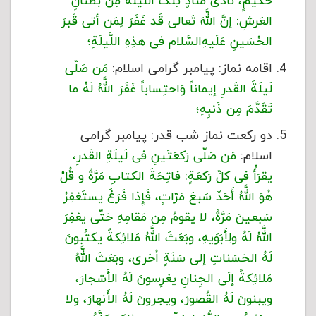
حَکیمٍ، نادى‏ مُنادٍ تِلک اللَّیلَةَ مِن بُطنانِ
العَرشِ: إنَّ اللَّهَ تَعالى‏ قَد غَفَرَ لِمَن أتى‏ قَبرَ
الحُسَینِ عَلَیهِ‌السَّلام فی هذِهِ اللَّیلَةِ؛
اقامه نماز: پیامبر گرامی اسلام:
مَن صَلّى‏
لَیلَةَ القَدرِ إیماناً وَاحتِساباً غَفَرَ اللَّهُ لَهُ ما
تَقَدَّمَ مِن ذَنبِهِ؛
دو رکعت نماز شب قدر: پیامبر گرامی
اسلام:
مَن صَلّى‏ رَکعَتَینِ فی لَیلَةِ القَدرِ،
یقرَأُ فی کلِّ رَکعَةٍ: فاتِحَةَ الکتابِ مَرَّةً و قُلْ
هُوَ اللَّهُ أَحَدٌ سَبعَ مَرّاتٍ، فَإِذا فَرَغَ یستَغفِرُ
سَبعینَ مَرَّةً، لا یقومُ مِن مَقامِهِ حَتّى‏ یغفِرَ
اللَّهُ لَهُ ولِأَبَوَیهِ، وبَعَثَ اللَّهُ مَلائِکةً یکتُبونَ
لَهُ الحَسَناتِ إلى‏ سَنَةٍ اُخرى‏، وبَعَثَ اللَّهُ
مَلائِکةً إلَى الجِنانِ یغرِسونَ لَهُ الأَشجارَ،
ویبنونَ لَهُ القُصورَ، ویجرونَ لَهُ الأَنهارَ، ولا