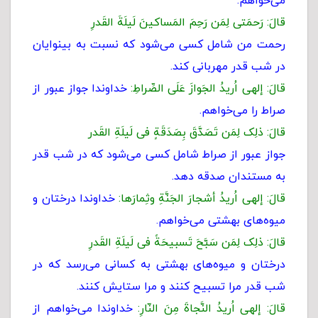
می‌خواهم.
قالَ: رَحمَتی لِمَن رَحِمَ المَساکینَ لَیلَةَ القَدرِ
رحمت من شامل کسی می‌شود که نسبت به بینوایان
در شب قدر مهربانی کند.
قالَ: إلهی اُریدُ الجَوازَ عَلَى الصِّراطِ:
خداوندا جواز عبور از
صراط را می‌خواهم.
قالَ: ذلِک لِمَن تَصَدَّقَ بِصَدَقَةٍ فی لَیلَةِ القَدر
جواز عبور از صراط شامل کسی می‌شود که در شب قدر
به مستندان صدقه دهد.
قالَ: إلهی اُریدُ أشجارَ الجَنَّةِ وثِمارَها:
خداوندا درختان و
میوه‌های بهشتی می‌خواهم.
قالَ: ذلِک لِمَن سَبَّحَ تَسبیحَةً فی لَیلَةِ القَدرِ
درختان و میوه‌های بهشتی به کسانی می‌رسد که در
شب قدر مرا تسبیح کنند و مرا ستایش کنند.
قالَ: إلهی اُریدُ النَّجاةَ مِنَ النّارِ:
خداوندا می‌خواهم از