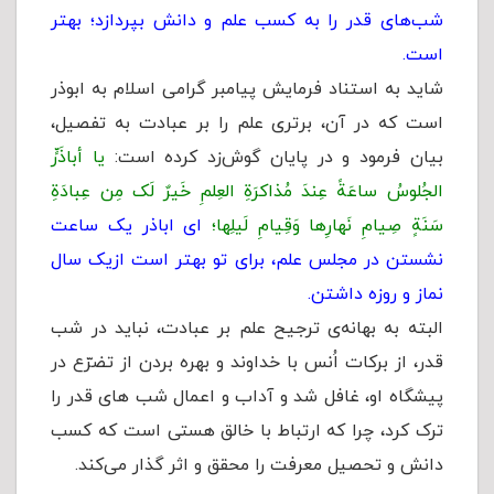
شب‌های قدر را به کسب علم و دانش بپردازد؛ بهتر
است.
شاید به استناد فرمایش پیامبر گرامی اسلام به ابوذر
است که در آن، برترى علم را بر عبادت به تفصیل،
بیان فرمود و در پایان گوش‌زد کرده است:
یا أباذَرٍّ
الجُلوسُ ساعَةً عِندَ مُذاکرَةِ العِلمِ خَیرٌ لَک مِن عِبادَةِ
سَنَةٍ صِیامِ نَهارِها وَقِیامِ لَیلِها؛
ای اباذر یک ساعت
نشستن در مجلس علم، برای تو بهتر است ازیک سال
نماز و روزه داشتن.
البته به بهانه‌ی ترجیح علم بر عبادت، نباید در شب
قدر، از برکات اُنس با خداوند و بهره بردن از تضرّع در
پیشگاه او، غافل شد و آداب و اعمال شب های قدر را
ترک کرد، چرا که ارتباط با خالق هستی است که کسب
دانش و تحصیل معرفت را محقق و اثر گذار می‌کند.