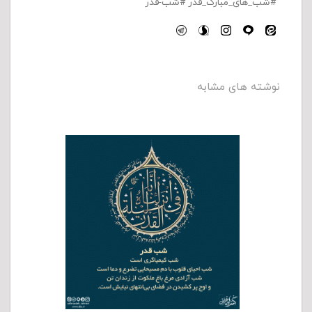
شب_های_مبارک_قدر
شب-قدر
نوشته های مشابه