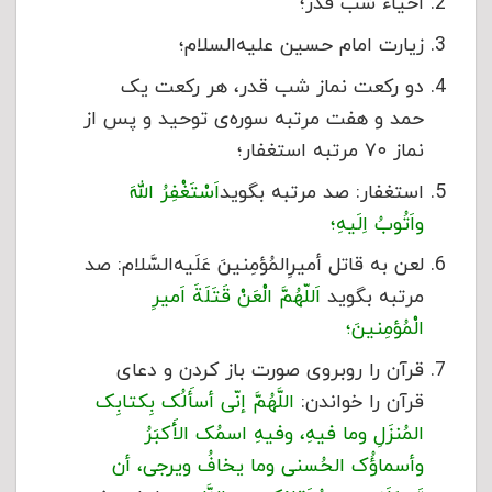
احیاء شب قدر؛
زیارت امام حسین علیه‌السلام؛
دو رکعت نماز شب قدر، هر رکعت یک
حمد و هفت مرتبه سوره‌ی توحید و پس از
نماز ۷۰ مرتبه استغفار؛
استغفار: صد مرتبه بگوید
اَسْتَغْفِرُ اللهَ
واَتُوبُ اِلَیهِ؛
لعن به قاتل أمیرِالمُؤمِنینَ عَلَیه‌السَّلام: صد
مرتبه بگوید
اَللّهُمَّ الْعَنْ قَتَلَةَ اَمیرِ
الْمُؤمِنینَ؛
قرآن را روبروی صورت باز کردن و دعای
قرآن را خواندن:
اللَّهُمَّ إنّی أسأَلُک بِکتابِک
المُنزَلِ وما فیهِ، وفیهِ اسمُک الأَکبَرُ
وأسماؤُک الحُسنى‏ وما یخافُ ویرجى‏، أن