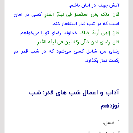
آتش جهنم در امان باشم.
قالَ: ذلِک لِمَن استَغفَرَ فی لَیلَةِ القَدرِ:
کسی در امان
است که در شب قدر استغفار کند.
قالَ: إلهی اُریدُ رِضاک:
خداوندا رضای تو را می‌خواهم.
قالَ: رِضای لِمَن صَلّى‏ رَکعَتَینِ فی لَیلَةِ القَدرِ
رضای من شامل کسی می‌شود که در شب قدر دو
رکعت نماز بگذارد.
آداب و اعمال شب های قدر: شب
نوزدهم
غسل،