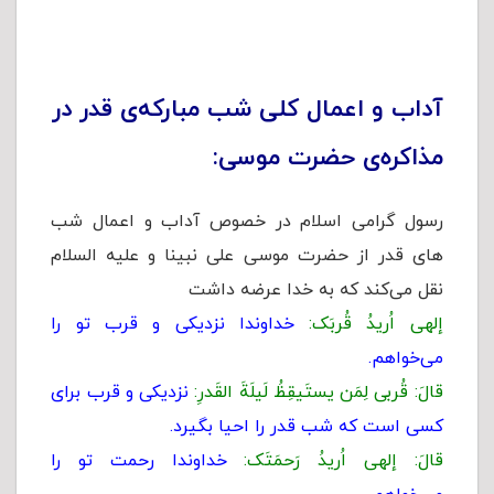
آداب و اعمال کلی شب مبارکه‌ی قدر در
مذاکره‌ی حضرت موسی:
رسول گرامی اسلام در خصوص آداب و اعمال شب
های قدر از حضرت موسی علی نبینا و علیه السلام
نقل می‌کند که به خدا عرضه داشت
إلهی اُریدُ قُربَک:
خداوندا نزدیکی و قرب تو را
می‌خواهم.
قالَ: قُربی لِمَن یستَیقِظُ لَیلَةَ القَدرِ:
نزدیکی و قرب برای
کسی است که شب قدر را احیا بگیرد.
قالَ: إلهی اُریدُ رَحمَتَک:
خداوندا رحمت تو را