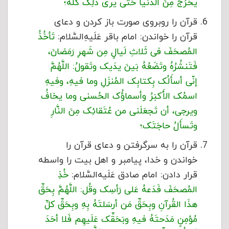
یخرُجُ مِنَ الدُّنیا حَتّى‏ یرى‏ ذلِک کلَّهُ؛
قرآن را روبروی صورت باز کردن و دعای
قرآن را خواندن: امام باقر عَلَیهِ‌السَّلام:
تَأخُذُ
المُصحَفَ فی ثَلاثِ لَیالٍ مِن شَهرِ رَمَضانَ،
فَتَنشُرُهُ وتَضَعُهُ بَینَ یدَیک وتَقولُ: اللَّهُمَّ
إنّی أسأَلُک بِکتابِک المُنزَلِ وما فیهِ، وفیهِ
اسمُک الأَکبَرُ وأسماؤُک الحُسنى‏ وما یخافُ
ویرجى‏، أن تَجعَلَنی من عُتَقائِک مِنَ النَّارِ
وتَسأَلُ حاجَتَک؛
قرآن را به سرگرفتن و دعای قرآن را
خواندن و خدا، پیامبر و اهل بیت را واسطه
قرار دادن: امام صادق عَلَیه‌السَّلام:
خُذِ
المُصحَفَ فَدَعهُ عَلى‏ رَأسِک وقُل: اللَّهُمَّ بِحَقِّ
هذَا القُرآنِ وبِحَقِّ مَن أرسَلتَهُ بِهِ وبِحَقِّ کلِّ
مُؤمِنٍ مَدَحتَهُ فیهِ وبَحَقِّک عَلَیهِم فَلا أحَدَ