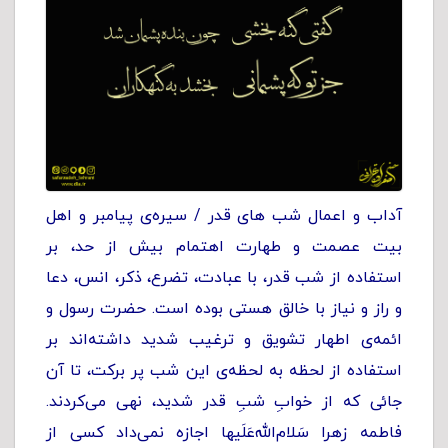
آداب و اعمال شب های قدر / سیره‌ی پیامبر و اهل
بیت عصمت و طهارت اهتمام بیش از حد، بر
استفاده از شب قدر، با عبادت، تضرع، ذکر، انس، دعا
و راز و نیاز با خالق هستی بوده است. حضرت رسول و
ائمه‌ی اطهار تشویق و ترغیب شدید داشته‌اند بر
استفاده از لحظه به لحظه‌ی این شب پر برکت، تا آن
جائی که از خوابِ شبِ قدر شدید، نهی می‌کردند.
فاطمه زهرا سَلام‌الله‌عَلَیها اجازه نمی‌داد کسی از