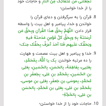
تَجعَلَنی من عُتَقائِک مِنَ النَّارِ
و حاجات خود
را از خدا خواستن؛
قرآن را به سرگرفتن و دعای قرآن را
خواندن و خدا، پیامبر و اهل بیت را واسطه
قرار دادن:
اللَّهُمَّ بِحَقِّ هذَا القُرآنِ وبِحَقِّ مَن
أرسَلتَهُ بِهِ وبِحَقِّ کلِّ مُؤمِنٍ مَدَحتَهُ فیهِ
وبَحَقِّک عَلَیهِم فَلا أحَدَ أعرَفُ بِحَقِّک مِنک؛
خدا و پیامبر و اهل بیت عصمت و طهارت
را ده مرتبه خواندن:
بِک یا أللَّهُ، بِمُحَمَّدٍ،
بِعَلِیی، بِفاطِمَةَ، بِالحَسَنِ، بِالحُسَینِ، بِعَلِی
بنِ الحُسَینِ، بِمُحَمَّدِ بنِ عَلِی، بِجَعفَرِ بنِ
مُحَمَّدٍ، بِموسَى بنِ جَعفَرٍ، بِعَلِی بنِ موسى‏،
بِمُحَمَّدِ بنِ عَلِی، بِعَلِی بنِ مُحَمَّدٍ، بِالحَسَنِ
بنِ عَلِی، بِالحُجَّةِ؛
حاجات خود را از خدا خواستن؛