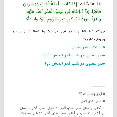
عَلَیه‌السَّلام:
إذا کانَت لَیلَةُ ثَلاثٍ وعِشرینَ
فَاقرَأ: إِنَّآ أَنزَلْنَاهُ فِى لَیلَةِ الْقَدْرِ ألفَ مَرَّةٍ،
وَاقرَأ سورَةَ العَنکبوتِ وَ الرّومِ مَرَّةً واحِدَةً؛
جهت مطالعه بیشتر می توانید به مقالات زیر نیز
رجوع نمایید:
فضیلت ماه رمضان
سیر معنوی در شب قدر (بخش یک)
سیر معنوی در شب قدر (بخش دو)
۱۱ اردیبهشت ۱۴۰۰
In
شب های قدر
آداب_واعمال_شب_های_قدر
احیای_شب_قدر
اعمال
_و_آداب
اعمال_و_آداب_شب_های_قدر
دعا_و_مناجات