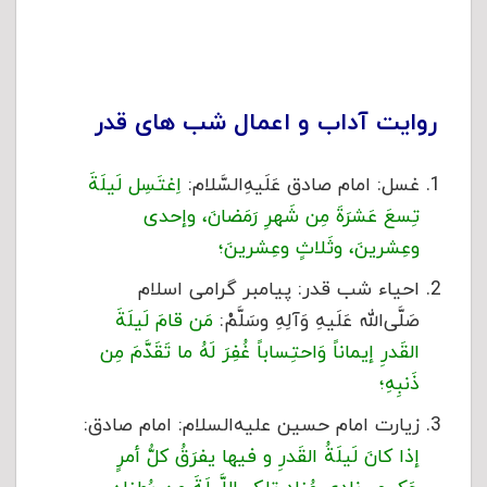
روایت آداب و اعمال شب های قدر
غسل: امام صادق عَلَیهِ‌السَّلام:
اِغتَسِل لَیلَةَ
تِسعَ عَشرَةَ مِن شَهرِ رَمَضانَ، وإحدى‏
وعِشرینَ، وثَلاثٍ وعِشرینَ؛
احیاء شب قدر: پیامبر گرامی اسلام
صَلَّى‌الله عَلَیهِ وَآلِهِ وسَلَّمْ:
مَن قامَ لَیلَةَ
القَدرِ إیماناً وَاحتِساباً غُفِرَ لَهُ ما تَقَدَّمَ مِن
ذَنبِهِ؛
زیارت امام حسین علیه‌السلام: امام صادق:
إذا کانَ لَیلَةُ القَدرِ و فیها یفرَقُ کلُّ أمرٍ