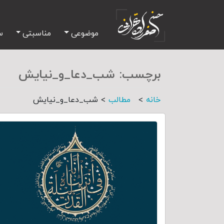
موضوعی
مناسبتی
س
برچسب:
شب_دعا_و_نیایش
>
>
خانه
مطالب
شب_دعا_و_نیایش