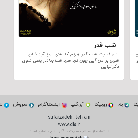
شب قدر
ی
به مناسبت شب قدر هردم که سَرَد بدرد آید نالان
شوی بر من آیی چون درد سرد شفا بدادم یاغی شوی
دگر نیایی
تا
بله
روبیکا
آی‌گپ
اینستاگرام
سروش
تل
safarzadeh_tehrani
www.dla.ir
استفاده از مطالب سایت با ذکر منبع بلامانع است