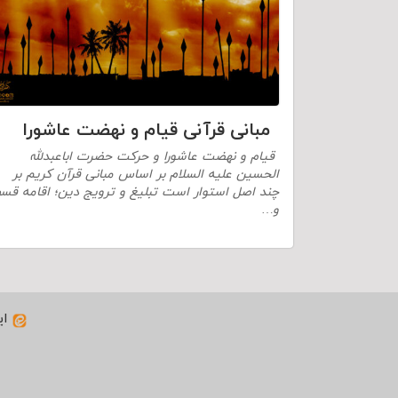
مبانی قرآنی قیام و نهضت عاشورا
قیام و نهضت عاشورا و حرکت حضرت اباعبدلله
الحسین علیه السلام بر اساس مبانی قرآن کریم بر
چند اصل استوار است تبلیغ و ترویج دین؛ اقامه قس
و…
ای