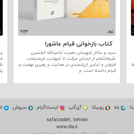
کتاب بازخوانی قیام عاشورا
پی
سید و سالار شهیدان حضرت اَباعَبدِالله الحُسَین
خا
عَلَیهِ‌السَّلام از ابتدای حرکت تا شهادت، فرمایشات
عَ
ط
فراوان و تدابیر ارزشمندی در هدایت و رهبری نهضت و
پا
قیام داشته است. و…
تا
بله
روبیکا
آی‌گپ
اینستاگرام
سروش
تل
safarzadeh_tehrani
www.dla.ir
استفاده از مطالب سایت با ذکر منبع بلامانع است