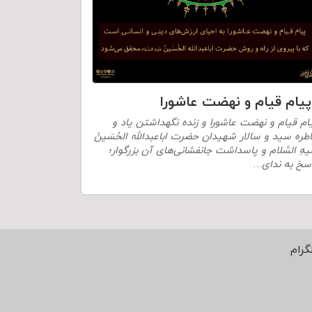
پیام قیام و نهضت عاشورا
ام قیام و نهضت عاشورا و زنده نگهداشتن یاد و
طره سید و سالار شهیدان حضرت اباعبدالله الحُسَینُ
لَیهِ السَّلام و پاسداشت جانفشانی‌های آن بزرگوار؛
سخ به ندای…
گرام