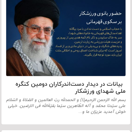
بیانات در دیدار دست‌اندرکاران دومین کنگره
ملی شهدای ورزشکار
بسم الله الرّحمن الرّحیم(۱) و الحمدلله ربّ العالمین و الصّلاة و السّلام
علی سیّدنا محمّد و آله الطّاهرین سیّما بقیّةالله فی الارضین. خیلی
خوش ‌آمدید عزیزان ما و…