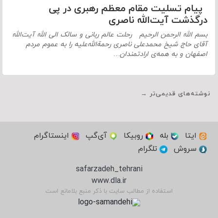
پیام تسلیت مقام معظم رهبری در پی
درگذشت آیت‌الله ناصری
بسم الله الرحمن الرحیم رحلت عالم ربانی و سالک الی الله آیت‌الله
آقای حاج شیخ محمدعلی ناصری رحمةالله‌علیه را به عموم مردم
اصفهان و به همه‌ی ارادتمندان…
نوشته‌های قدیمی‌تر →
ایتا
بله
روبیکا
آی‌گپ
اینستاگرام
سروش
تلگرام
safarzadeh_tehrani
www.dla.ir
استفاده از مطالب سایت با ذکر منبع بلامانع است