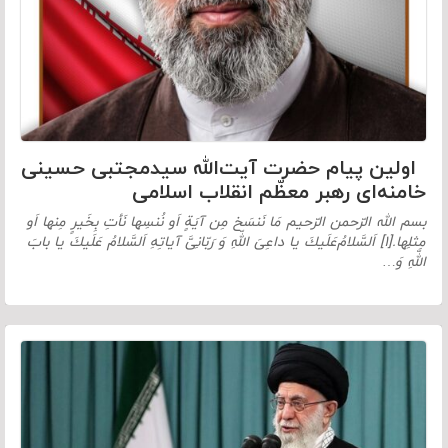
اولین پیام حضرت آیت‌الله سیدمجتبی حسینی
خامنه‌ای رهبر معظّم انقلاب اسلامی
بسم الله الرّحمن الرّحیم مَا نَنسَخ مِن آیَةٍ اَو نُنسِها نَأتِ بِخَیرٍ مِنها اَو
مِثلِها.[۱] اَلسَّلامُ‌عَلَیكَ یا داعِیَ اللّهِ وَ رَبّانِیَّ آیاتِهِ اَلسَّلامُ عَلَیكَ یا بابَ
اللّهِ وَ…