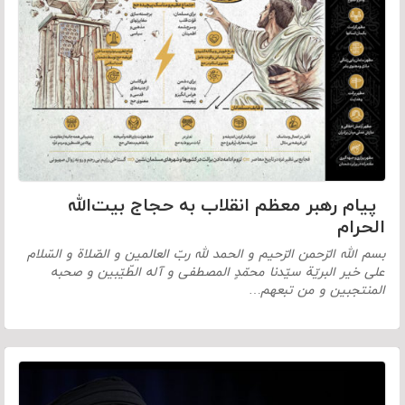
پیام رهبر معظم انقلاب به حجاج بیت‌الله
الحرام
بسم الله الرّحمن الرّحیم و الحمد لله ربّ العالمین و الصّلاة و السّلام
علی خیر البریّة سیّدنا محمّدٍ المصطفی و آله الطّیّبین و صحبه
المنتجبین و من تبعهم…