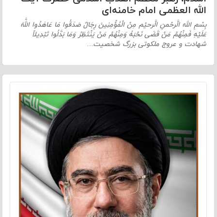
الله العظمی امام خامنه‌ای
بِسْمِ الله الَّرحْمنِ الَّرحیْم مِنْ الْمُؤْمِنِینَ رِجَالٌ صَدَقُوا مَا عَاهَدُوا اللَّهَ
عَلَیْهِ فَمِنْهُمْ مَنْ قَضَی نَحْبَهُ وَمِنْهُمْ مَنْ یَنْتَظِرُ وَمَا بَدَّلُوا تَبْدِیلاً
شهادت و عروج ملکوتی بزرگ شخصیت…