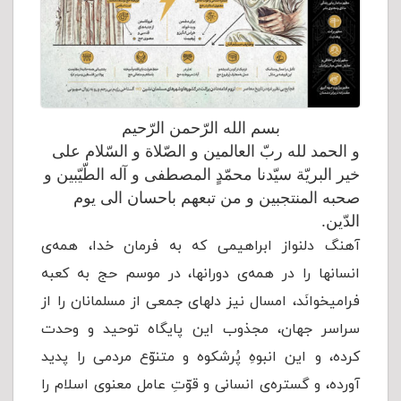
بسم الله الرّحمن الرّحیم
و الحمد لله ربّ العالمین و الصّلاة و السّلام علی
خیر البریّة سیّدنا محمّدٍ المصطفی و آله الطّیّبین و
صحبه المنتجبین و من تبعهم باحسان الی یوم
الدّین.
آهنگ دلنواز ابراهیمی که به فرمان خدا، همه‌ی
انسانها را در همه‌ی دورانها، در موسم حج به کعبه
فرامیخوانَد، امسال نیز دلهای جمعی از مسلمانان را از
سراسر جهان، مجذوب این پایگاه توحید و وحدت
کرده، و این انبوهِ پُرشکوه و متنوّع مردمی را پدید
آورده، و گستره‌ی انسانی و قوّتِ عامل معنوی اسلام را