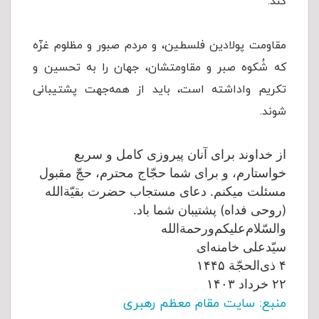
کند.
مقاومت پولادین فلسطین، و مردم صبور و مظلوم غزّه
که شُکوه صبر و مقاومتشان، جهان را به تحسین و
تکریم واداشته است، باید از همه‌جهت پشتیبانی
شوند.
از خداوند برای آنان پیروزی کامل و سریع
خواستارم، و برای شما حجّاج محترم، حجّ مقبول
مسئلت میکنم. دعای مستجاب حضرت بقیّة‌الله
(روحی فداه) پشتیبان شما باد.
والسّلام‌علیکم‌ورحمة‌الله
سیّدعلی خامنه‌ای
۴ ذی‌الحجّة ۱۴۴۵
۲۲ خرداد ۱۴۰۳
منبع: سایت مقام معظم رهبری