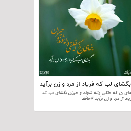
بگشای لب که فریاد از مرد و زن برآید
مای رخ که خلقی واله شوند و حیران بگشای لب که
یاد از مرد و زن برآید #حافظ