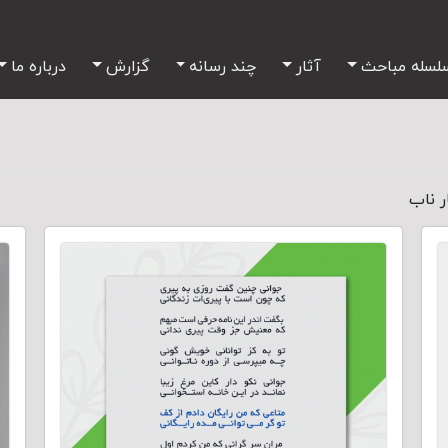
لسله مباحث
آثار
چند رسانه
گزارش
درباره ما
ر ناب