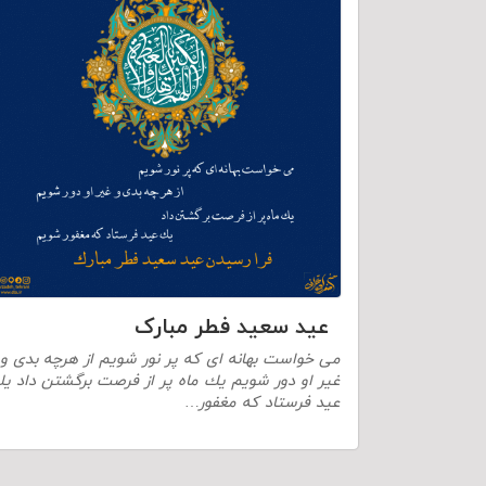
عید سعید فطر مبارک
می خواست بهانه ای كه پر نور شويم از هرچه بدی و
غير او دور شويم يك ماه پر از فرصت برگشتن داد ي
عيد فرستاد كه مغفور…