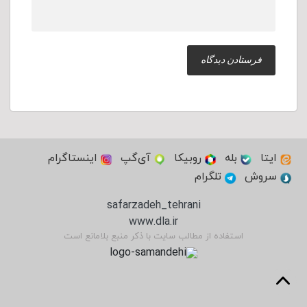
ایتا
بله
روبیکا
آی‌گپ
اینستاگرام
سروش
تلگرام
safarzadeh_tehrani
www.dla.ir
استفاده از مطالب سایت با ذکر منبع بلامانع است