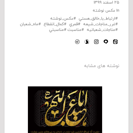
۲۵ اسفند ۱۳۹۹
In
عکس نوشته
ارتباط_با_خالق_هستي
عكس_نوشته
غرر_مناجات_شيعه
قمري
كمال_انقطاع
ماه_شعبان
مناجات_شعبانيه
مناسبت
مناسبتي
نوشته های مشابه